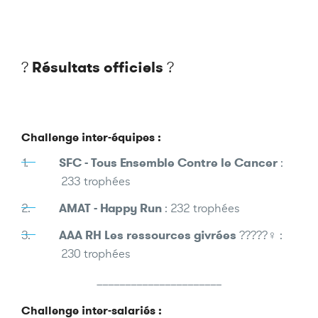
Résultats officiels
?
?
Challenge inter-équipes :
SFC - Tous Ensemble Contre le Cancer
:
233 trophées
AMAT - Happy Run
: 232 trophées
AAA RH Les ressources givrées
?????♀️ :
230 trophées
______________________
Challenge inter-salariés :