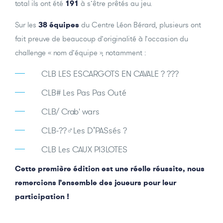
total ils ont été
191
à s’être prêtés au jeu.
Sur les
38 équipes
du Centre Léon Bérard, plusieurs ont
fait preuve de beaucoup d’originalité à l’occasion du
challenge « nom d’équipe », notamment :
CLB LES ESCARGOTS EN CAVALE ? ???
CLB# Les Pas Pas Outé
CLB/ Crab' wars
CLB-??‍♂️Les D’PASsés ?
CLB Les CAUX PI3LOTES
Cette première édition est une réelle réussite, nous
remercions l’ensemble des joueurs pour leur
participation !