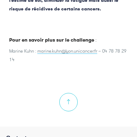
l’estime de soi, diminuer la fatigue mais aussi le
risque de récidives de certains cancers.
Pour en savoir plus sur le challenge
:
Marine Kuhn :
marine.kuhn@lyon.unicancer.fr
– 04 78 78 29
14