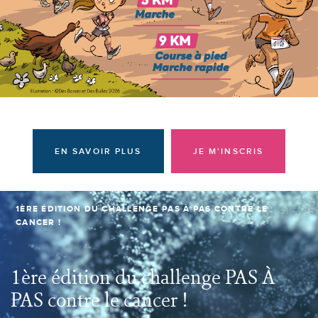
Donateurs et bénévoles
Actualités
Contacter l'équipe
Espace presse
Prendre rendez-vous
EN SAVOIR PLUS
JE M'INSCRIS
1ÈRE ÉDITION DU CHALLENGE PAS À PAS CONTRE LE
CANCER !
1ère édition du challenge PAS À
PAS contre le cancer !