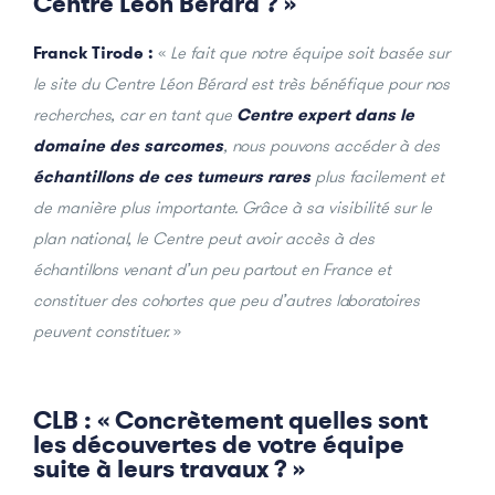
Centre Léon Bérard ? »
Franck Tirode :
«
Le fait que notre équipe soit basée sur
le site du Centre Léon Bérard est très bénéfique pour nos
recherches, car en tant que
Centre expert dans le
domaine des sarcomes
, nous pouvons accéder à des
échantillons de ces tumeurs rares
plus facilement et
de manière plus importante. Grâce à sa visibilité sur le
plan national, le Centre peut avoir accès à des
échantillons venant d’un peu partout en France et
constituer des cohortes que peu d’autres laboratoires
peuvent constituer.
»
CLB : « Concrètement quelles sont
les découvertes de votre équipe
suite à leurs travaux ? »