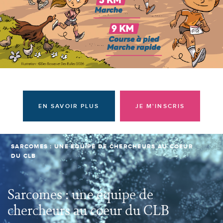
Donateurs et bénévoles
Actualités
Contacter l'équipe
Espace presse
Prendre rendez-vous
EN SAVOIR PLUS
JE M'INSCRIS
SARCOMES : UNE ÉQUIPE DE CHERCHEURS AU COEUR
DU CLB
Sarcomes : une équipe de
chercheurs au coeur du CLB