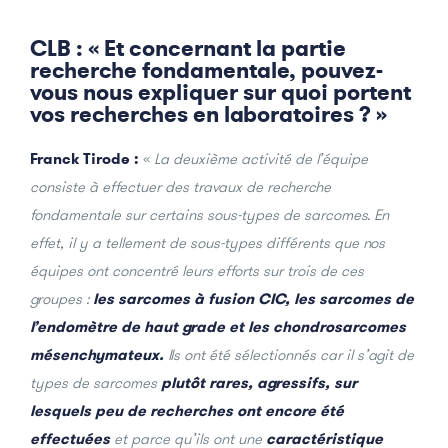
CLB : « Et concernant la partie
recherche fondamentale, pouvez-
vous nous expliquer sur quoi portent
vos recherches en laboratoires ? »
Franck Tirode :
«
La deuxième activité de l’équipe
consiste à effectuer des travaux de recherche
fondamentale sur certains sous-types de sarcomes. En
effet, il y a tellement de sous-types différents que nos
équipes ont concentré leurs efforts sur trois de ces
groupes :
les sarcomes à fusion CIC, les sarcomes de
l’endomètre de haut grade et les chondrosarcomes
mésenchymateux.
Ils ont été sélectionnés car il s’agit de
types de sarcomes
plutôt rares, agressifs, sur
lesquels peu de recherches ont encore été
effectuées
et parce qu’ils ont une
caractéristique