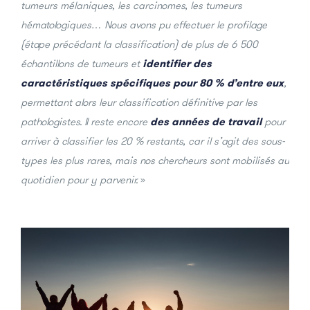
tumeurs mélaniques, les carcinomes, les tumeurs
hématologiques… Nous avons pu effectuer le profilage
(étape précédant la classification) de plus de 6 500
échantillons de tumeurs et
identifier des
caractéristiques spécifiques pour 80 % d’entre eux
,
permettant alors leur classification définitive par les
pathologistes. Il reste encore
des années de travail
pour
arriver à classifier les 20 % restants, car il s’agit des sous-
types les plus rares, mais nos chercheurs sont mobilisés au
quotidien pour y parvenir.
»