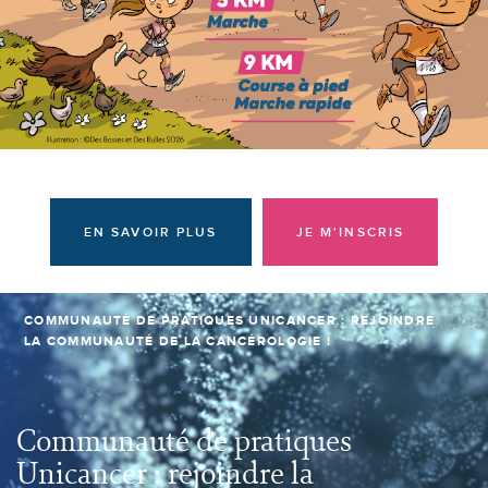
Donateurs et bénévoles
Actualités
Contacter l'équipe
Espace presse
Prendre rendez-vous
EN SAVOIR PLUS
JE M'INSCRIS
COMMUNAUTÉ DE PRATIQUES UNICANCER : REJOINDRE
LA COMMUNAUTÉ DE LA CANCÉROLOGIE !
Communauté de pratiques
Unicancer : rejoindre la