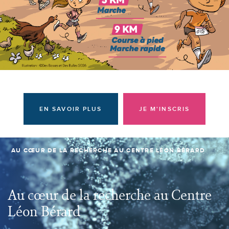
Donateurs et bénévoles
Actualités
Contacter l'équipe
Espace presse
Prendre rendez-vous
EN SAVOIR PLUS
JE M'INSCRIS
AU CŒUR DE LA RECHERCHE AU CENTRE LÉON BÉRARD
Au cœur de la recherche au Centre
Léon Bérard