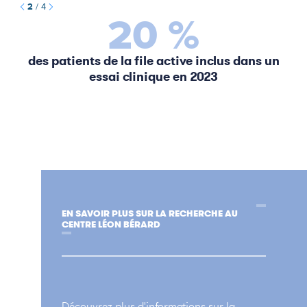
2
/
4
20 %
des patients de la file active inclus dans un
p
essai clinique en 2023
EN SAVOIR PLUS SUR LA RECHERCHE AU
CENTRE LÉON BÉRARD
Découvrez plus d'informations sur la