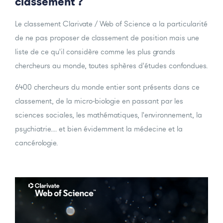
classement ?
Le classement Clarivate / Web of Science a la particularité
de ne pas proposer de classement de position mais une
liste de ce qu'il considère comme les plus grands
chercheurs au monde, toutes sphères d'études confondues.
6400 chercheurs du monde entier sont présents dans ce
classement, de la micro-biologie en passant par les
sciences sociales, les mathématiques, l'environnement, la
psychiatrie.... et bien évidemment la médecine et la
cancérologie.