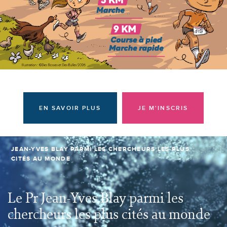
Donateurs et bénévoles
Actualités
Contacter l'équipe
Espace presse
Prendre rendez-vous
EN SAVOIR PLUS
JE M'INSCRIS
JEAN-YVES BLAY PARMI LES CHERCHEURS LES PLUS
CITÉS AU MONDE
Le Pr Jean-Yves Blay parmi les
chercheurs les plus cités au monde