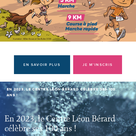
Donateurs et bénévoles
Actualités
Contacter l'équipe
Espace presse
Prendre rendez-vous
EN SAVOIR PLUS
JE M'INSCRIS
EN 2023, LE CENTRE LÉON BÉRARD CÉLÈBRE SES 100
ANS !
En 2023, le Centre Léon Bérard
célèbre ses 100 ans !