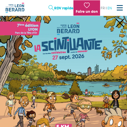
Aller
RDV rapide
FR
EN
au
Faire un don
contenu
principal
LES SOINS
LA RECHERCHE
L'ENSEIGNEMENT
TRAVAILLER AU CENTRE LÉON BÉRARD : NOTRE
DIFFÉRENCE
Institution
Patient, proche
Professionnel de santé, chercheur