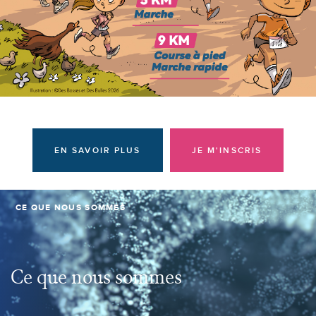
Donateurs et bénévoles
Actualités
Contacter l'équipe
Espace presse
Prendre rendez-vous
EN SAVOIR PLUS
JE M'INSCRIS
CE QUE NOUS SOMMES
Ce que nous sommes