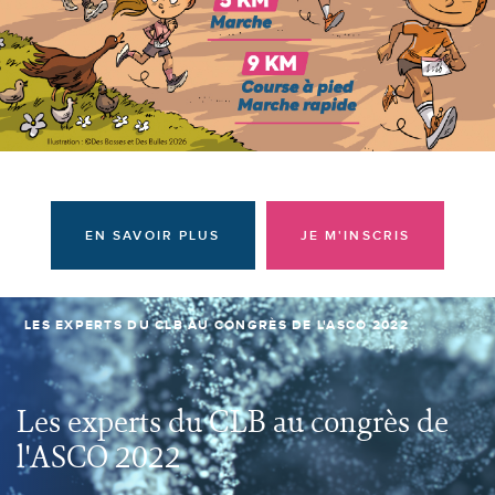
Donateurs et bénévoles
Actualités
Contacter l'équipe
Espace presse
Prendre rendez-vous
EN SAVOIR PLUS
JE M'INSCRIS
LES EXPERTS DU CLB AU CONGRÈS DE L'ASCO 2022
Les experts du CLB au congrès de
l'ASCO 2022