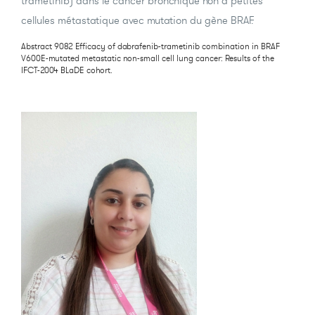
trametinib) dans le cancer bronchique non à petites
cellules métastatique avec mutation du gène BRAF.
Abstract 9082 Efficacy of dabrafenib-trametinib combination in BRAF
V600E-mutated metastatic non-small cell lung cancer: Results of the
IFCT-2004 BLaDE cohort.