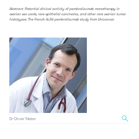
Abstract: Potential clinical activity of pembrolizumab monotherapy in
ovarian sex cords, rare epithelial carcinoma, and other rare ovarian tumor
histotypes: The French AcSé pembrolizumab study from Unicancer.
Dr Olivier Trédan