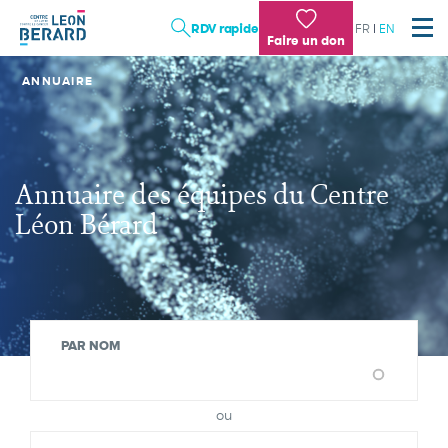
Aller
RDV rapide
FR
EN
au
Faire un don
contenu
principal
ANNUAIRE
LES SOINS
LA RECHERCHE
L'ENSEIGNEMENT
TRAVAILLER AU CENTRE LÉON BÉRARD : NOTRE
Annuaire des équipes du Centre
DIFFÉRENCE
Léon Bérard
Institution
Patient, proche
PAR NOM
Professionnel de santé, chercheur