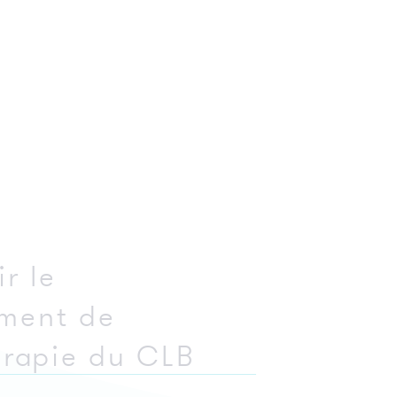
: 3
ie
r le
éo
ment de
éon
érapie du CLB