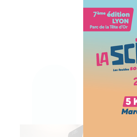
département
radiothérapi
« Au lieu d’être allongé,
pourra être assis ou d
pendant les 10 à 15 m
son traitement lui per
d’être dans une positi
beaucoup plus physiol
pour le traitement. No
souhaitons aussi améli
confort du patient en 
acteur. »