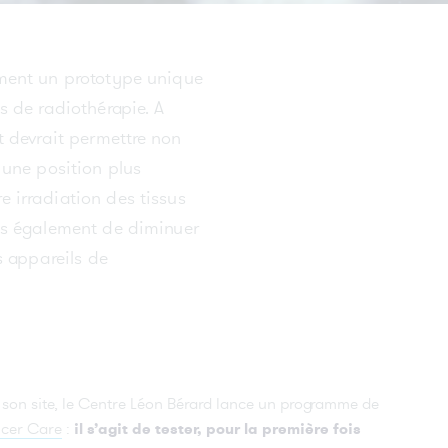
our
Bérard lance l’étude E-FACToR pour
mieux prédire la réponse aux traitements
du cancer
ement un prototype unique
s de radiothérapie. A
t devrait permettre non
e
 une position plus
VOIR TOUTES LES ACTUALITÉS
ue
 irradiation des tissus
par
ais également de diminuer
s appareils de
ui
r son site, le Centre Léon Bérard lance un programme de
cer Care
:
il s’agit de tester, pour la première fois