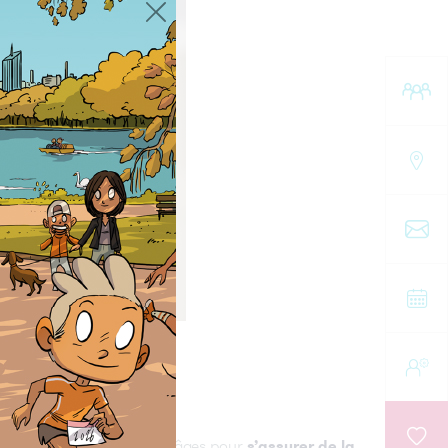
L :
que
au
cer
volontaires de différents âges pour
s’assurer de la