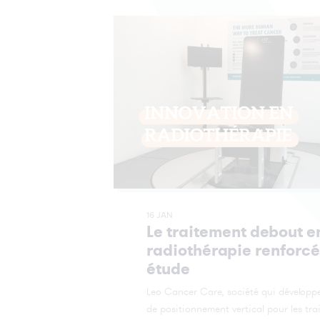
16 JAN
Le traitement debout e
radiothérapie renforcé
étude
Leo Cancer Care, société qui développ
de positionnement vertical pour les tra