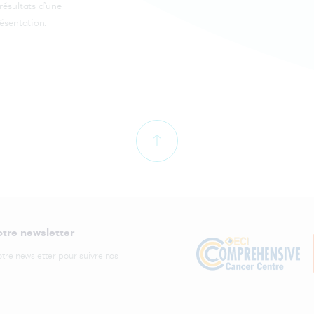
résultats d’une
Médecine personnalisée : mieux
Cancer du sein métastatique : une
comprendre les traitements du can
ésentation.
nouvelle étude ABLE02 sur l'activité
grâce à l’étude ProfiLER-02
physique
Newsletter
Cancer et domicile : prévenir les chutes
des personnes âgées
Newsweek World's Best Specialized
Hospitals 2021 : le Centre Léon Béra
Cancer et emploi dans les PME : une
dans les 100 meilleurs hôpitaux du
association à la recherche de témoins
monde
Cancer et travail un nouveau podcast
Nos vœux pour 2021
pour vous aider
Notre Rapport d'Activité 2023 est sorti
Cancer thyroïdien anaplasique : un
nouveau parcours "urgence thyroïde"
Nouveau : un parcours pour les aida
pour une prise en charge rapide au
au Centre Léon Bérard
Centre Léon Bérard
otre newsletter
Nouvelles perspectives dans le
otre newsletter pour suivre nos
Cancers de la peau : Zoom sur les
traitement des GIST avancées
travaux de recherche sur le mélanome
au Centre Léon Bérard
Novembre Perle : se mobiliser ensem
contre le cancer du poumon
Cancers du cerveau : les recherches