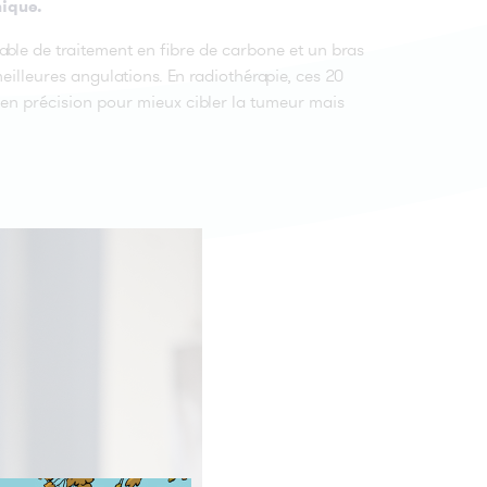
nique.
en
 table de traitement en fibre de carbone et un bras
eilleures angulations. En radiothérapie, ces 20
en précision pour mieux cibler la tumeur mais
re
la
r
la
a