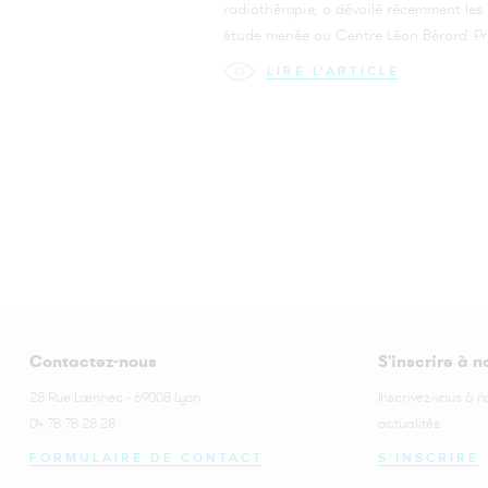
radiothérapie, a dévoilé récemment les 
étude menée au Centre Léon Bérard. Pr
LIRE L'ARTICLE
Contactez-nous
S'inscrire à n
28 Rue Laennec - 69008 Lyon
Inscrivez-vous à n
04 78 78 28 28
actualités.
FORMULAIRE DE CONTACT
S'INSCRIRE