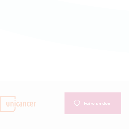
cer
rd
 !
nts
Faire un don
ble