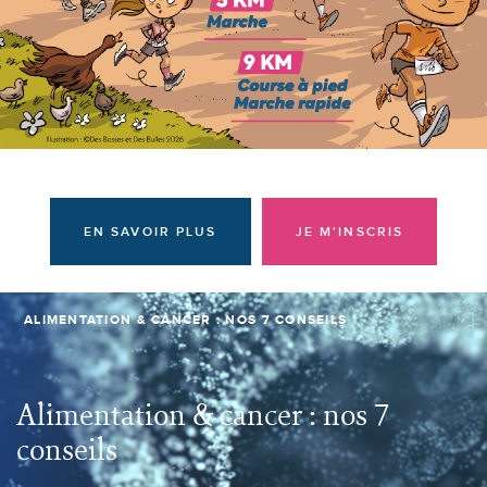
Donateurs et bénévoles
Actualités
Contacter l'équipe
Espace presse
Prendre rendez-vous
EN SAVOIR PLUS
JE M'INSCRIS
ALIMENTATION & CANCER : NOS 7 CONSEILS
Alimentation & cancer : nos 7
conseils