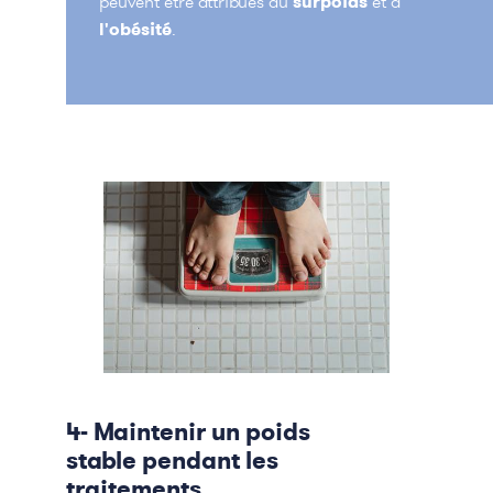
peuvent être attribués au
surpoids
et à
l'obésité
.
4- Maintenir un poids
stable pendant les
traitements