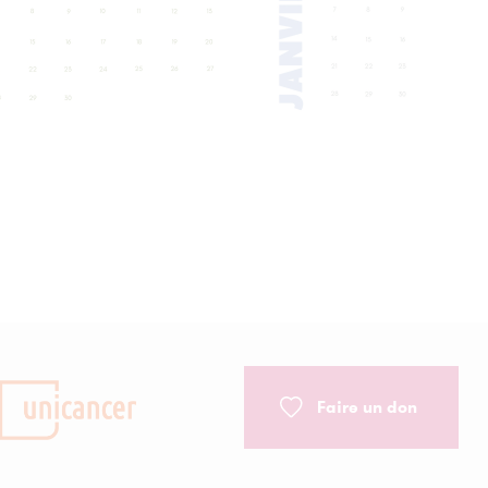
L :
que
au
cer
Faire un don