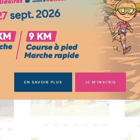
d'hospitalisation
mobilisation qui a permis de récolter 57
500 €
Le nouveau rapport annuel 2021 est 
Cliquez ici pour télécharger notre calendrier 2024 !
ligne !
ALDEBARAN : un accompagnement
nutritionnel pour les patientes touchées
Le nouveau rapport d'activité de not
par un cancer du sein et leurs proches
établissement est en ligne !
ASCO 2024 : les présentations des
Le rapport d'activité 2025 du Centre
médecins du Centre Léon Bérard
Léon Bérard est disponible !
Accompagner en équipe l’arrêt du
Le rôle essentiel de la nutrition dans 
tabac dès le début du traitement
prévention et le traitement du cance
contre le cancer
EN SAVOIR PLUS
JE M'INSCRIS
Le street-artiste Jordane Saget pour 
Accompagner les jeunes en rémission
première fois dans un hôpital
d'un cancer "nous voulons nous adapter
aux besoins de nos patients"
Le témoignage de Léana : un projet
sportif et solidaire à l’occasion de L
Accompagner nos patients dans
SaintéLyon 2024
l'après-cancer avec une consultation
de bilan dédiée
Les Lumignons du cœur engagés
auprès du Centre Léon Bérard
Agir sur sa santé grâce à des ateliers