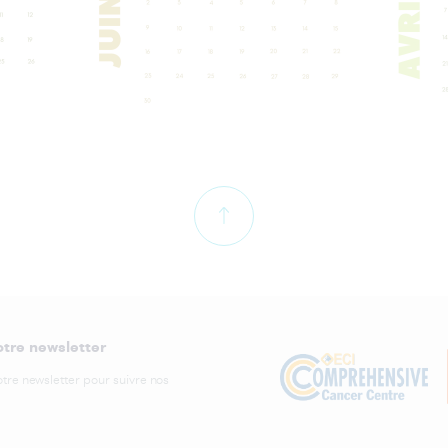
de prévention
Les appareils technologiques au CRC
au carrefour de l'innovation scientifi
Alimentation & cancer : nos 7 conseils
contre le cancer
Appel à bénévoles pour Les lumignons
Les experts du CLB au congrès de
du coeur
l'ASCO 2022
Appel à communication du CLARA
Les experts du Centre Léon Bérard 
congrès de l'ESMO 2023
Après-cancer : tout savoir sur l'étude
PASCA avec l'interview de Romain
Les experts du Centre Léon Bérard
Buono
présents à l'ASCO 2021
Armelle Dufresne devient co-rédactrice
Les innovations de traitement du can
en chef de « ESMO Rare Cancers »
colorectal
journal
Les innovations de traitement du
Atelier respiration et chant choral
otre newsletter
sarcome
otre newsletter pour suivre nos
Au cœur de la recherche au Centre
Les inscriptions à La Scintillante 2023
Léon Bérard
sont ouvertes !
Bilan de la 2ème édition de La
Les maux invisibles du cancer