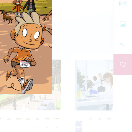
en
re
la
r
la
a