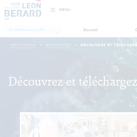
MENU
Aller
Accueil
Je choisis mon profil
au
Institution
contenu
principal
INSTITUTION
ACTUALITÉS
DÉCOUVREZ ET TÉLÉCHARG
Patient, proche
Découvrez et téléchargez
Professionnel de
santé, chercheur
Donateurs et
bénévoles
Actualités