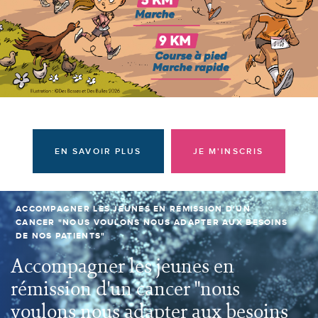
Donateurs et bénévoles
Actualités
Contacter l'équipe
Espace presse
Prendre rendez-vous
EN SAVOIR PLUS
JE M'INSCRIS
ACCOMPAGNER LES JEUNES EN RÉMISSION D'UN
CANCER "NOUS VOULONS NOUS ADAPTER AUX BESOINS
DE NOS PATIENTS"
Accompagner les jeunes en
rémission d'un cancer "nous
voulons nous adapter aux besoins