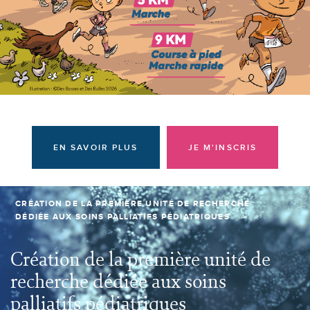
Donateurs et bénévoles
Actualités
Contacter l'équipe
Espace presse
Prendre rendez-vous
EN SAVOIR PLUS
JE M'INSCRIS
CRÉATION DE LA PREMIÈRE UNITÉ DE RECHERCHE
DÉDIÉE AUX SOINS PALLIATIFS PÉDIATRIQUES
Création de la première unité de
recherche dédiée aux soins
palliatifs pédiatriques