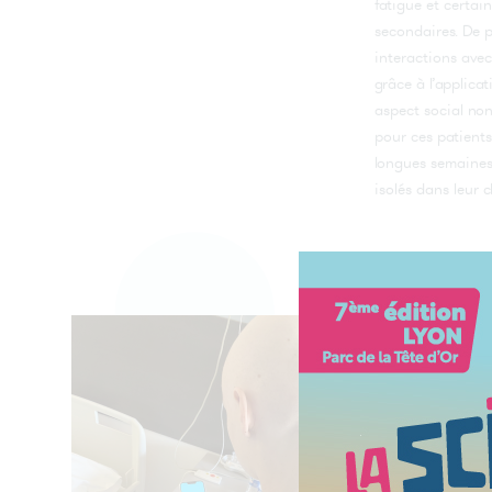
fatigue et certain
secondaires. De pl
interactions avec 
grâce à l’applica
aspect social non
pour ces patients
longues semaines
isolés dans leur