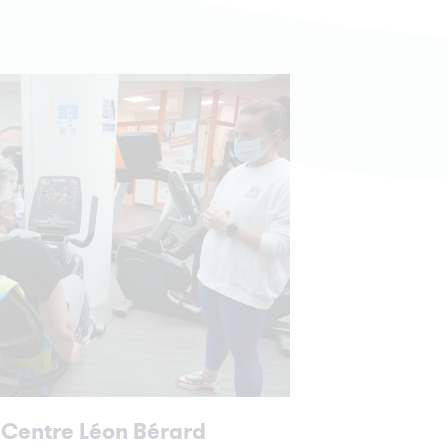
cer
rd
 !
nts
ble
 Centre Léon Bérard