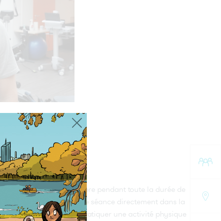
L :
que
au
cer
ion
disposition dans leur chambre pendant toute la durée de
APA vient leur proposer une séance directement dans la
des jeux à réaliser pour pratiquer une activité physique