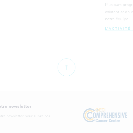
Plusieurs prog
sur les glioblastomes menées au CLB
Octobre Rose : Zoom sur les
existent selon 
associations de patients de notre fo
Cancers et vaccin contre le
notre équipe !
octobre rose 2020
papillomavirus pour les garçons : le Dr
Rousset Jablonski répond aux questions
L'ACTIVIT
Oncogériatrie : une infirmière de
coordination dédiée pour les patient
Ce que votre générosité a permis en
de plus de 70 ans
2023
PFAS : ces molécules récemment
Cellules souches, perturbateurs
interdites en France étudiées au
endocriniens et cancer du sein
Centre Léon Bérard
Challenge "Pas à Pas contre le cancer"
PRIME-ROSE : le Centre Léon Bérard
: découvrez le challenge et inscrivez
au cœur des échanges européens s
votre entreprise !
la médecine de précision en oncolog
Challenge Octobre Rose : restons liés !
PROSPECT : un pôle pluridisciplinai
otre newsletter
de recherche pédiatrique au cœur 
Challenge À vos baskets 2021 : 157 500
l’hôpital
euros de collecte !
otre newsletter pour suivre nos
Pair-aidance au Centre Léon Bérard
Chirurgie Séno-Gynécologique :
améliorer le parcours des patientes
ouverture d’un nouveau service