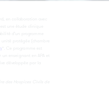
our
Bérard lance l’étude E-FACToR pour
mieux prédire la réponse aux traitements
du cancer
d, en collaboration avec
est une étude clinique
sabilité d’un programme
e
n unité protégée (chambre
VOIR TOUTES LES ACTUALITÉS
ue
n
*. Ce programme est
par
 un enseignant en APA et
tive développée par la
re des Hospices Civils de
ui