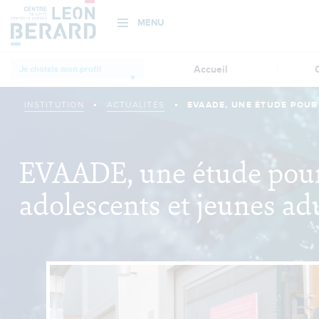
MENU
Aller
Accueil
Je choisis mon profil
au
Institution
contenu
principal
INSTITUTION
ACTUALITÉS
EVAADE, UNE ÉTUDE POUR 
Patient, proche
EVAADE, une étude pour f
Professionnel de
adolescents et jeunes ad
santé, chercheur
Donateurs et
bénévoles
Actualités