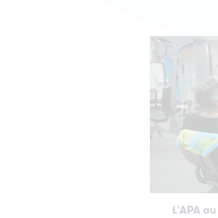
Médecine personnalisée : mieux
Cancer du sein métastatique : une
comprendre les traitements du can
nouvelle étude ABLE02 sur l'activité
grâce à l’étude ProfiLER-02
physique
Newsletter
Cancer et domicile : prévenir les chutes
des personnes âgées
Newsweek World's Best Specialized
Hospitals 2021 : le Centre Léon Béra
Cancer et emploi dans les PME : une
dans les 100 meilleurs hôpitaux du
association à la recherche de témoins
monde
Cancer et travail un nouveau podcast
Nos vœux pour 2021
pour vous aider
Notre Rapport d'Activité 2023 est sorti
Cancer thyroïdien anaplasique : un
nouveau parcours "urgence thyroïde"
Nouveau : un parcours pour les aida
pour une prise en charge rapide au
au Centre Léon Bérard
Centre Léon Bérard
Nouvelles perspectives dans le
Cancers de la peau : Zoom sur les
traitement des GIST avancées
travaux de recherche sur le mélanome
au Centre Léon Bérard
Novembre Perle : se mobiliser ensem
L'APA au
contre le cancer du poumon
Cancers du cerveau : les recherches