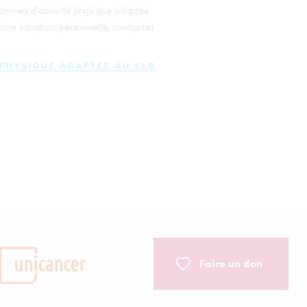
rammes d'activité physique adaptée
votre situation personnelle, contactez
rum
É PHYSIQUE ADAPTÉE AU CLB
s
ur
ie
re
de
Faire un don
 :