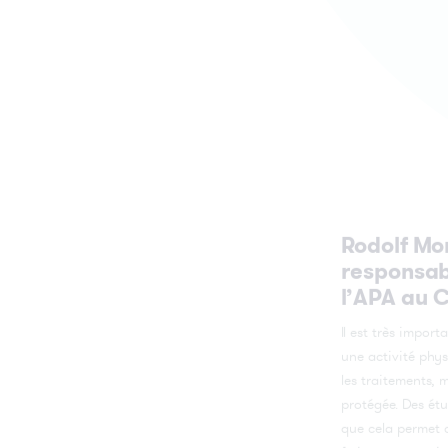
Rodolf Mo
responsab
l’APA au 
Il est très import
une activité phy
les traitements,
protégée. Des ét
que cela permet d