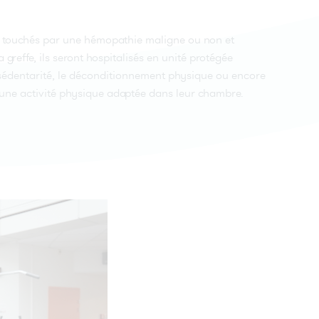
en
ont touchés par une hémopathie maligne ou non et
 greffe, ils seront hospitalisés en unité protégée
re
 sédentarité, le déconditionnement physique ou encore
uer une activité physique adaptée dans leur chambre.
la
r
la
a