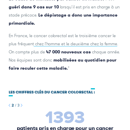
guéri dans 9 cas sur 10
lorsqu’il est pris en charge à un
stade précoce.
Le dépistage a donc une importance
primordiale.
En France, le
cancer colorectal est le troisième cancer le
plus fréquent chez l'homme et le deuxième chez la femme
.
On compte plus de
47 000 nouveaux cas
chaque année.
Nos équipes sont donc
mobilisées au quotidien pour
faire reculer cette maladie.
"
LES CHIFFRES CLÉS DU CANCER COLORECTAL :
2
/
3
1393
patients pris en charge pour un cancer