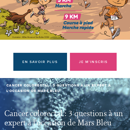
Donateurs et bénévoles
Actualités
Contacter l'équipe
Espace presse
Prendre rendez-vous
EN SAVOIR PLUS
JE M'INSCRIS
CANCER COLORECTAL : 3 QUESTIONS À UN EXPERT À
L'OCCASION DE MARS BLEU
Cancer colorectal : 3 questions à un
expert à l'occasion de Mars Bleu