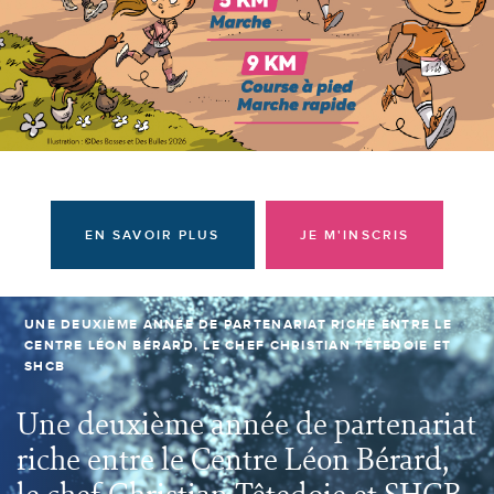
Donateurs et bénévoles
Actualités
Contacter l'équipe
Espace presse
Prendre rendez-vous
EN SAVOIR PLUS
JE M'INSCRIS
UNE DEUXIÈME ANNÉE DE PARTENARIAT RICHE ENTRE LE
CENTRE LÉON BÉRARD, LE CHEF CHRISTIAN TÊTEDOIE ET
SHCB
Une deuxième année de partenariat
riche entre le Centre Léon Bérard,
le chef Christian Têtedoie et SHCB