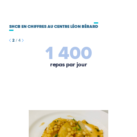
SHCB EN CHIFFRES AU CENTRE LÉON BÉRARD
2
/
4
1 400
repas par jour
de