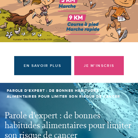
Donateurs et bénévoles
Actualités
Contacter l'équipe
Espace presse
Prendre rendez-vous
EN SAVOIR PLUS
JE M'INSCRIS
PAROLE D'EXPERT : DE BONNES HABITUDES
ALIMENTAIRES POUR LIMITER SON RISQUE DE CANCER
Parole d'expert : de bonnes
habitudes alimentaires pour limiter
son risque de cancer