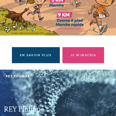
Donateurs et bénévoles
Actualités
Contacter l'équipe
Espace presse
Prendre rendez-vous
EN SAVOIR PLUS
JE M'INSCRIS
REY PHILIPPE
REY Philippe