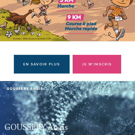
Donateurs et bénévoles
Actualités
Contacter l'équipe
Espace presse
Prendre rendez-vous
EN SAVOIR PLUS
JE M'INSCRIS
GOUSSERY ANAÏS
GOUSSERY Anaïs