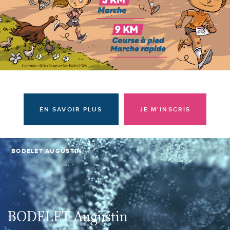
Donateurs et bénévoles
Actualités
Contacter l'équipe
Espace presse
Prendre rendez-vous
EN SAVOIR PLUS
JE M'INSCRIS
BODELET AUGUSTIN
BODELET Augustin