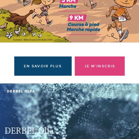
Donateurs et bénévoles
Actualités
Contacter l'équipe
Espace presse
Prendre rendez-vous
EN SAVOIR PLUS
JE M'INSCRIS
DERBEL OLFA
DERBEL Olfa