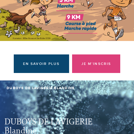
Donateurs et bénévoles
Actualités
Contacter l'équipe
Espace presse
Prendre rendez-vous
EN SAVOIR PLUS
JE M'INSCRIS
DUBOYS DE LAVIGERIE BLANDINE
DUBOYS DE LAVIGERIE
Blandine