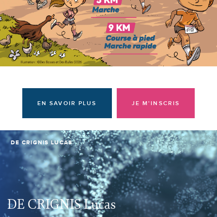
Donateurs et bénévoles
Actualités
Contacter l'équipe
Espace presse
Prendre rendez-vous
EN SAVOIR PLUS
JE M'INSCRIS
DE CRIGNIS LUCAS
DE CRIGNIS Lucas