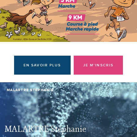
Donateurs et bénévoles
Actualités
Contacter l'équipe
Espace presse
Prendre rendez-vous
EN SAVOIR PLUS
JE M'INSCRIS
MALARTRE STÉPHANIE
MALARTRE Stéphanie