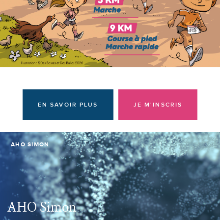
Donateurs et bénévoles
Actualités
Contacter l'équipe
Espace presse
Prendre rendez-vous
EN SAVOIR PLUS
JE M'INSCRIS
AHO SIMON
AHO Simon