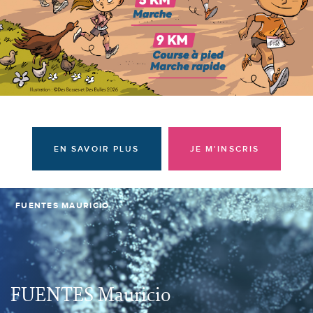
Donateurs et bénévoles
Actualités
Contacter l'équipe
Espace presse
Prendre rendez-vous
EN SAVOIR PLUS
JE M'INSCRIS
FUENTES MAURICIO
FUENTES Mauricio