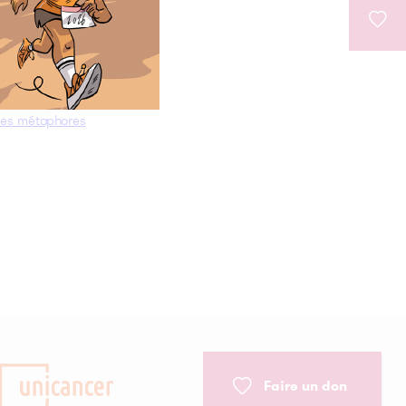
ruvate-alanine cycling
des métaphores
Faire un don