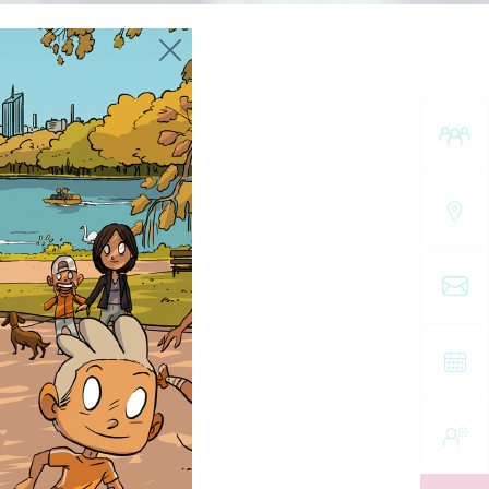
Bérard lance l’étude E-FACToR pour
mieux prédire la réponse aux traitements
du cancer
e
VOIR TOUTES LES ACTUALITÉS
ue
u Centre Léon Bérard
rigenèse) du Comité
e la médecine de
ogie et dans d’autres