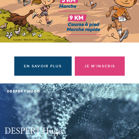
Donateurs et bénévoles
Actualités
Contacter l'équipe
Espace presse
Prendre rendez-vous
EN SAVOIR PLUS
JE M'INSCRIS
DESPERT HUGO
DESPERT Hugo