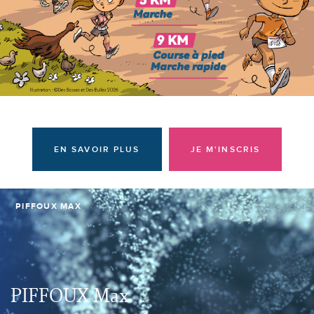
Donateurs et bénévoles
Actualités
Contacter l'équipe
Espace presse
Prendre rendez-vous
EN SAVOIR PLUS
JE M'INSCRIS
PIFFOUX MAX
PIFFOUX Max