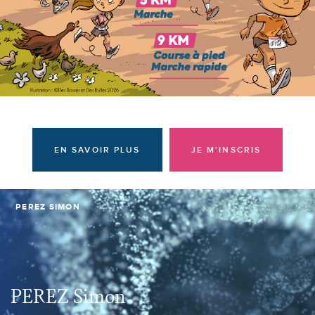
Donateurs et bénévoles
Actualités
Contacter l'équipe
Espace presse
Prendre rendez-vous
EN SAVOIR PLUS
JE M'INSCRIS
PEREZ SIMON
PEREZ Simon