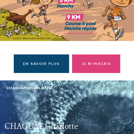
Donateurs et bénévoles
Actualités
Contacter l'équipe
Espace presse
Prendre rendez-vous
EN SAVOIR PLUS
JE M'INSCRIS
CHAOUAT CHARLOTTE
CHAOUAT Charlotte