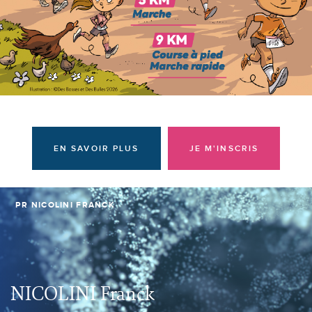
Donateurs et bénévoles
Actualités
Contacter l'équipe
Espace presse
Prendre rendez-vous
EN SAVOIR PLUS
JE M'INSCRIS
PR NICOLINI FRANCK
NICOLINI Franck