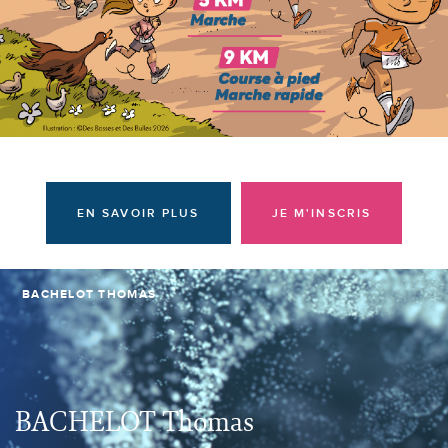
Donateurs et bénévoles
Actualités
Contacter l'équipe
Espace presse
Prendre rendez-vous
EN SAVOIR PLUS
JE M'INSCRIS
BACHELOT THOMAS
BACHELOT Thomas