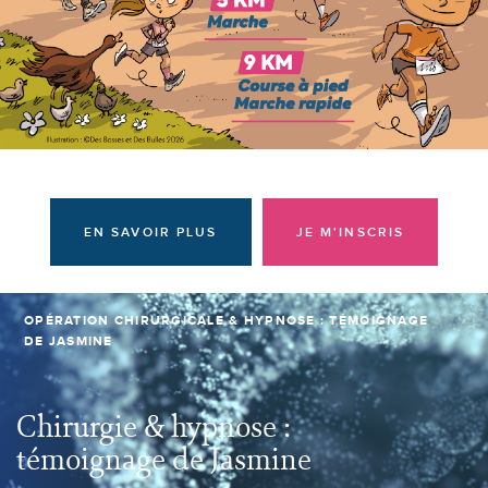
Donateurs et bénévoles
Actualités
Contacter l'équipe
Espace presse
Prendre rendez-vous
EN SAVOIR PLUS
JE M'INSCRIS
OPÉRATION CHIRURGICALE & HYPNOSE : TÉMOIGNAGE
DE JASMINE
Chirurgie & hypnose :
témoignage de Jasmine