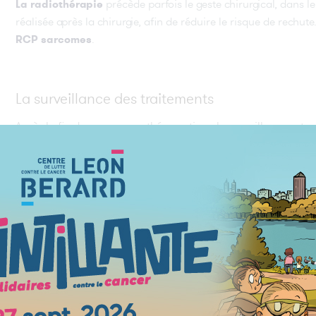
précède parfois le geste chirurgical, dans le 
La radiothérapie
réalisée après
la chirurgie, afin de réduire le risque de rechut
.
RCP sarcomes
La surveillance des traitements
Après la fin du programme thérapeutique la surveillance est c
selon les cas, le plus souvent sur une période de 10 ans.
En phase métastatique, l'accès aux innovation
et thérapies ciblées sont les traitements 
La chimiothérapie
parfois réalisés dans le cadre
.
d'essais cliniques
peut aussi êt
La chirurgie ou la radiologie interventionnelle
de métastases, cimento
plastie
, destructions focalisées. La rad
permettant une grande précision, comme le
Cyberknife®
, peu