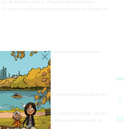
but de faciliter celui-ci. Elle peut également être
e. Là encore, ces traitements sont discutés et décidés en
onduite tous les 3 mois et s’espace progressivement,
s
de choix dans le cadre de
maladies métastatiques
et sont
re indiquée, à ce stade, chez certains patients : ablation
iothérapie, avec l'utilisation d'équipement récents et
t aussi être prescrite.