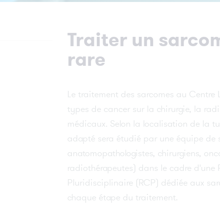
Découvrez nos ressources pour les
Prévention et Dépistage
Le rapport d'activité 2025 du Centre
La Recherche Translationnelle ou
professionnels de santé !
Recherche de Transfert
Prendre rendez-vous
Léon Bérard est disponible !
Préparer sa venue
Hospitalisation à domicile :
Traiter un sarco
Recherche clinique
accompagner les professionnels de
Tout savoir sur la
sante
rare
Parcours de soin
neurofibromatose
Sciences Humaines et Sociales : un
département dédiée pour la recherche
Nouvelles recommandations de pris
en charge du mélanome
Comprendre les essais cliniques
Prise en charge pluridisciplinaire
Le traitement des sarcomes au Centre 
Se former à l'éducation thérapeutiq
pour accompagner nos patients
types de cancer sur la chirurgie, la rad
Plateaux techniques
médicaux. Selon la localisation de la tu
Prendre rendez-vous pour votre patient
adapté sera étudié par une équipe de s
anatomopathologistes, chirurgiens, on
radiothérapeutes) dans le cadre d'une
Pluridisciplinaire (RCP) dédiée aux sa
chaque étape du traitement.