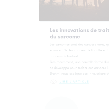
Les innovations de tra
du sarcome
Les sarcomes sont des cancers rares, q
environ 1% des cancers de l’adulte et 
cancers de l’enfant.
Très récemment, une nouvelle forme d’
se développe pour traiter ces cancers. 
Brahmi nous explique ces innovations t
LIRE L'ARTICLE