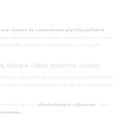
une réunion de concertation pluridisciplinaire
urgien spécialiste des sarcomes, des tissus mous, osseux
s codifiées, et conditionnent parfois le risque de
, thérapie ciblée
,
recherche clinique
rfois le geste chirurgical. Le but de ces traitements est
tements sont prescrits en fonction des examens réalisés
 on parle alors de
. Dans
chimiothérapie adjuvante
.
sarcomes