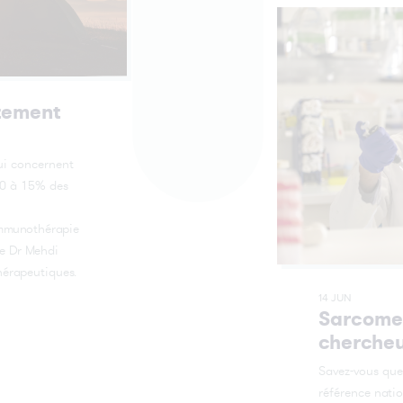
itement
ui concernent
10 à 15% des
immunothérapie
Le Dr Mehdi
hérapeutiques.
14 JUN
Sarcomes
chercheu
Savez-vous que
référence nati