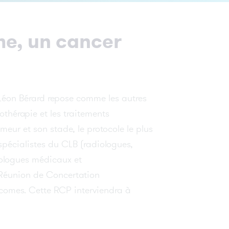
Bérard lance l’étude E-FACToR pour
mieux prédire la réponse aux traitements
du cancer
me, un cancer
e
VOIR TOUTES LES ACTUALITÉS
Léon Bérard repose comme les autres
ue
iothérapie et les traitements
meur et son stade, le protocole le plus
pécialistes du CLB (radiologues,
cologues médicaux et
 Réunion de Concertation
rcomes. Cette RCP interviendra à