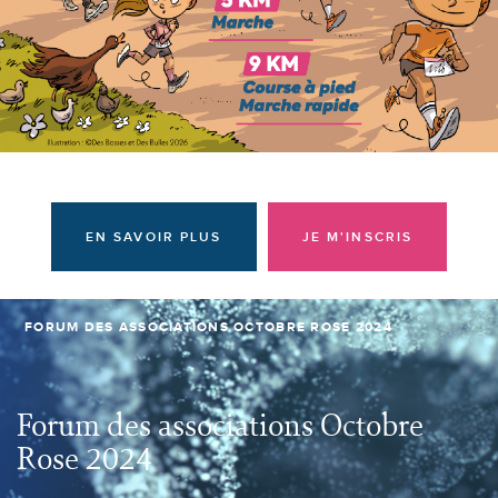
Donateurs et bénévoles
Actualités
Contacter l'équipe
Espace presse
Prendre rendez-vous
EN SAVOIR PLUS
JE M'INSCRIS
FORUM DES ASSOCIATIONS OCTOBRE ROSE 2024
Forum des associations Octobre
Rose 2024