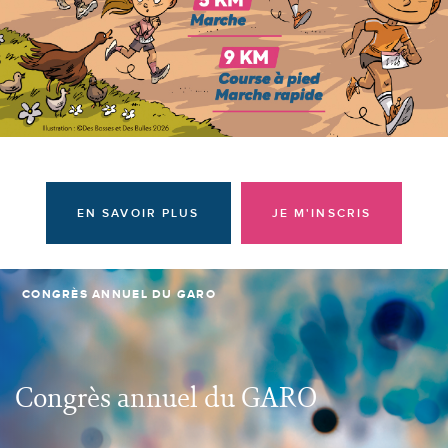
Donateurs et bénévoles
Actualités
Contacter l'équipe
Espace presse
Prendre rendez-vous
EN SAVOIR PLUS
JE M'INSCRIS
CONGRÈS ANNUEL DU GARO
Congrès annuel du GARO