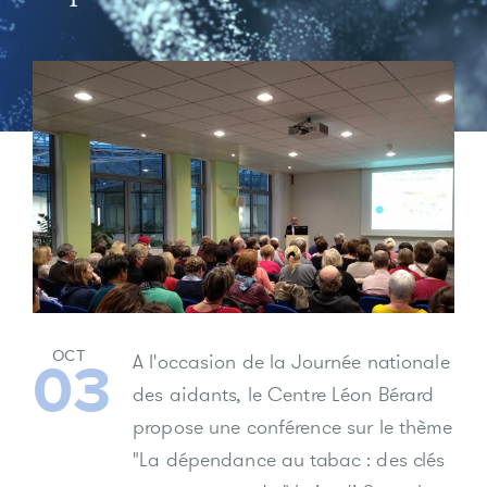
OCT
A l'occasion de la Journée nationale
03
des aidants, le Centre Léon Bérard
propose une conférence sur le thème
"La dépendance au tabac : des clés