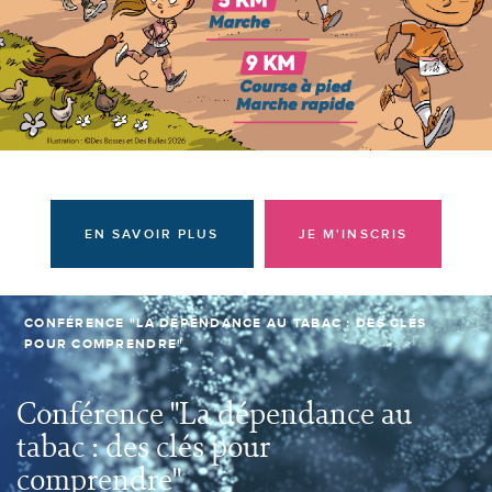
Donateurs et bénévoles
Actualités
Contacter l'équipe
Espace presse
Prendre rendez-vous
EN SAVOIR PLUS
JE M'INSCRIS
CONFÉRENCE "LA DÉPENDANCE AU TABAC : DES CLÉS
POUR COMPRENDRE"
Conférence "La dépendance au
tabac : des clés pour
comprendre"