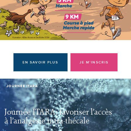
Donateurs et bénévoles
Actualités
Contacter l'équipe
Espace presse
Prendre rendez-vous
EN SAVOIR PLUS
JE M'INSCRIS
JOURNÉE ITARA
Journée ITARA: favoriser l’accès
à l’analgésie intra-thécale