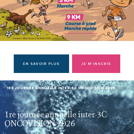
Donateurs et bénévoles
Actualités
Contacter l'équipe
Espace presse
Prendre rendez-vous
EN SAVOIR PLUS
JE M'INSCRIS
1RE JOURNÉE ANNUELLE INTER-3C ONCOVISION 2026
1re journée annuelle inter-3C
ONCOVISION 2026