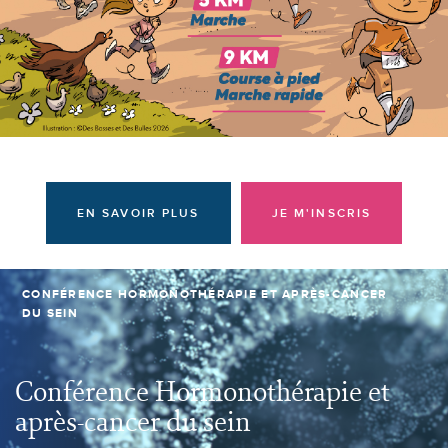
Donateurs et bénévoles
Actualités
Contacter l'équipe
Espace presse
Prendre rendez-vous
EN SAVOIR PLUS
JE M'INSCRIS
CONFÉRENCE HORMONOTHÉRAPIE ET APRÈS-CANCER
DU SEIN
Conférence Hormonothérapie et
après-cancer du sein