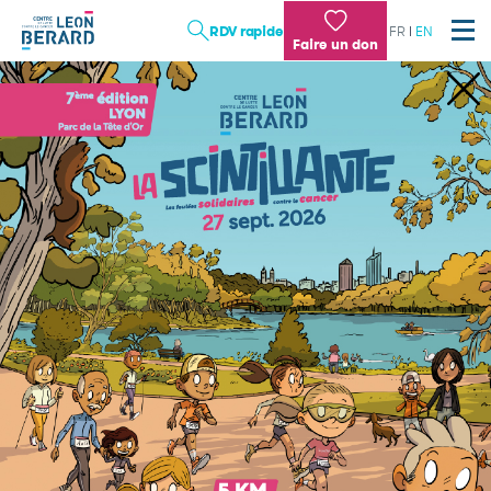
Aller
RDV rapide
FR
EN
au
Faire un don
contenu
principal
LES SOINS
LA RECHERCHE
L'ENSEIGNEMENT
TRAVAILLER AU CENTRE LÉON BÉRARD : NOTRE
DIFFÉRENCE
Institution
Patient, proche
Professionnel de santé, chercheur