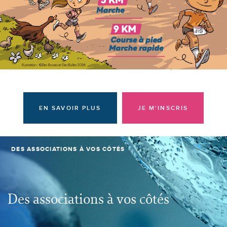
Donateurs et bénévoles
Actualités
Contacter l'équipe
Espace presse
Prendre rendez-vous
EN SAVOIR PLUS
JE M'INSCRIS
DES ASSOCIATIONS À VOS CÔTÉS
Des associations à vos côtés