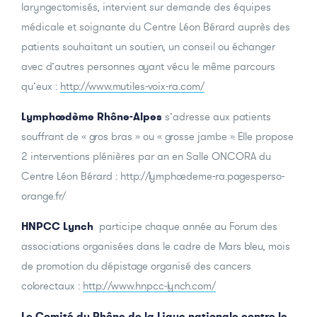
laryngectomisés, intervient sur demande des équipes
médicale et soignante du Centre Léon Bérard auprès des
patients souhaitant un soutien, un conseil ou échanger
avec d’autres personnes ayant vécu le même parcours
qu’eux :
http://www.mutiles-voix-ra.com/
Lymphœdème Rhône-Alpes
s’adresse aux patients
souffrant de « gros bras » ou « grosse jambe ». Elle propose
2 interventions plénières par an en Salle ONCORA du
Centre Léon Bérard :
http://lymphoedeme-ra.pagesperso-
orange.fr/
HNPCC Lynch
participe chaque année au Forum des
associations organisées dans le cadre de Mars bleu, mois
de promotion du dépistage organisé des cancers
colorectaux :
http://www.hnpcc-lynch.com/
Le Comité du Rhône de la Ligue nationale contre le