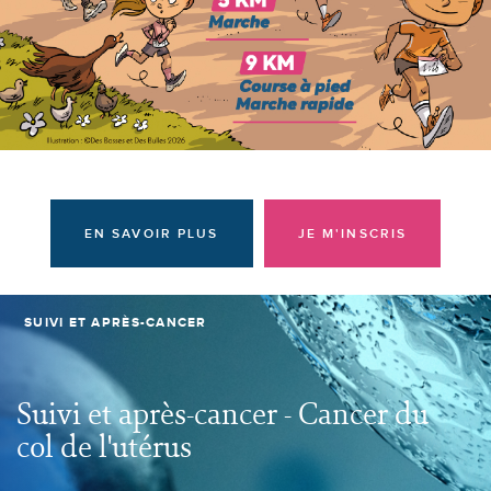
Donateurs et bénévoles
Actualités
Contacter l'équipe
Espace presse
Prendre rendez-vous
EN SAVOIR PLUS
JE M'INSCRIS
SUIVI ET APRÈS-CANCER
Suivi et après-cancer - Cancer du
col de l'utérus