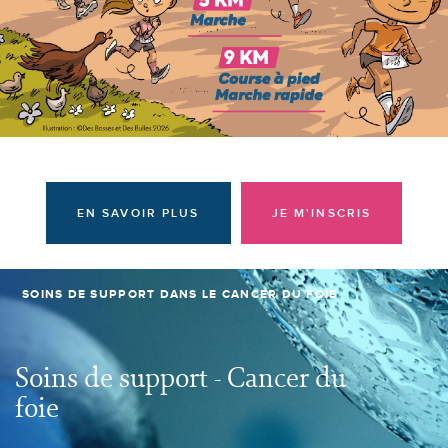
Donateurs et bénévoles
Actualités
Contacter l'équipe
Espace presse
Prendre rendez-vous
EN SAVOIR PLUS
JE M'INSCRIS
SOINS DE SUPPORT DANS LE CANCER DU FOIE
Soins de support - Cancer du
foie