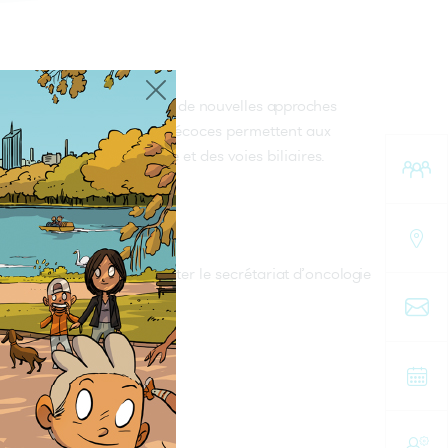
 Dr Jean-Yves Blay, explore de nouvelles approches
 opérables. Ces études précoces permettent aux
tement du cancer du foie et des voies biliaires.
?
 digestive peuvent contacter le secrétariat d’oncologie
 60 20.
.
é.