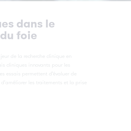
Bérard lance l’étude E-FACToR pour
mieux prédire la réponse aux traitements
du cancer
ues dans le
du foie
e
VOIR TOUTES LES ACTUALITÉS
eur de la recherche clinique en
ue
is cliniques innovants pour les
Ces essais permettent d’évaluer de
 d’améliorer les traitements et la prise