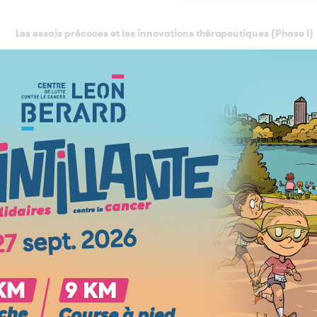
Les essais précoces et les innovations thérapeutiques (Phase I)
L’équipe spécialisée dans les essais de phase I, dirigée par le
thérapeutiques, notamment pour les cholangiocarcinomes non
patients d’accéder aux dernières innovations en matière de trai
Comment participer à un essai clinique au Centre Léon Bérard 
Les patients souhaitant intégrer un essai clinique en oncologie
digestive au sein du département de médecine au 📞
04 69 85
:
Étapes pour intégrer un essai clinique
Prise de contact avec le secrétariat d’oncologie digestive
Constitution d’un dossier médical pour évaluer l’éligibilit