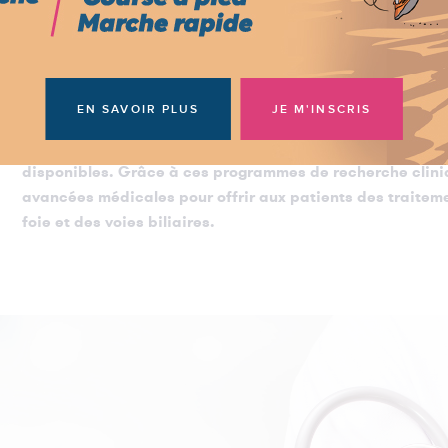
Étude du dossier par l’équipe médicale.
Proposition des essais cliniques adaptés à votre situatio
EN SAVOIR PLUS
JE M'INSCRIS
Consultez
la liste des essais cliniques
en cours directeme
disponibles. Grâce à ces programmes de recherche cliniq
avancées médicales pour offrir aux patients des traiteme
foie et des voies biliaires.