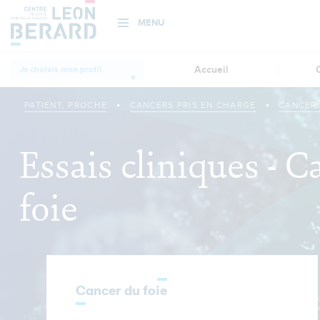
MENU
Aller
Accueil
Je choisis mon profil
au
Institution
contenu
principal
PATIENT, PROCHE
CANCERS PRIS EN CHARGE
CANCER 
Patient, proche
Essais cliniques - 
Professionnel de
foie
santé, chercheur
Donateurs et
bénévoles
Cancer du foie
Actualités