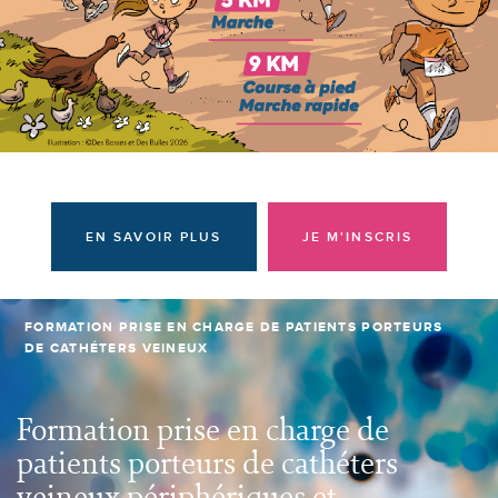
Donateurs et bénévoles
Actualités
Contacter l'équipe
Espace presse
Prendre rendez-vous
EN SAVOIR PLUS
JE M'INSCRIS
FORMATION PRISE EN CHARGE DE PATIENTS PORTEURS
DE CATHÉTERS VEINEUX
Formation prise en charge de
patients porteurs de cathéters
veineux périphériques et