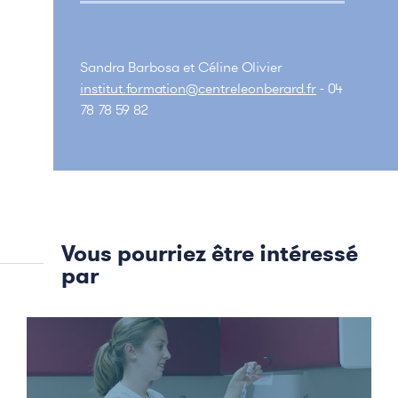
Sandra Barbosa et Céline Olivier
institut.formation@centreleonberard.fr
- 04
78 78 59 82
Vous pourriez être intéressé
par