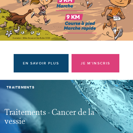
Donateurs et bénévoles
Actualités
Contacter l'équipe
Espace presse
Prendre rendez-vous
EN SAVOIR PLUS
JE M'INSCRIS
TRAITEMENTS
Traitements - Cancer de la
vessie